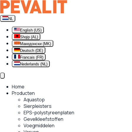
NL
English (US)
Shqip (AL)
Македонски (MK)
Deutsch (DE)
Francais (FR)
Nederlands (NL)
Home
Producten
Aquastop
Sierpleisters
EPS-polystyreenplaten
Gevelkleefstoffen
Voegmiddelen