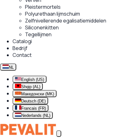
Verven
Pleistermortels
Polyurethaan lijmschuim
Zelfnivellerende egalisatiemiddelen
Siliconenkitten
Tegellijmen
Catalogi
Bedrijf
Contact
NL
English (US)
Shqip (AL)
Македонски (MK)
Deutsch (DE)
Francais (FR)
Nederlands (NL)