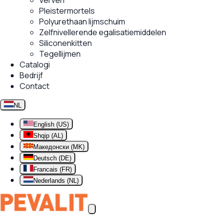
Verven
Pleistermortels
Polyurethaan lijmschuim
Zelfnivellerende egalisatiemiddelen
Siliconenkitten
Tegellijmen
Catalogi
Bedrijf
Contact
NL
English (US)
Shqip (AL)
Македонски (MK)
Deutsch (DE)
Francais (FR)
Nederlands (NL)