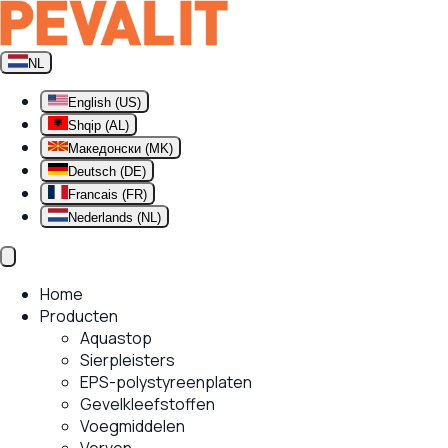
NL
English (US)
Shqip (AL)
Македонски (MK)
Deutsch (DE)
Francais (FR)
Nederlands (NL)
Home
Producten
Aquastop
Sierpleisters
EPS-polystyreenplaten
Gevelkleefstoffen
Voegmiddelen