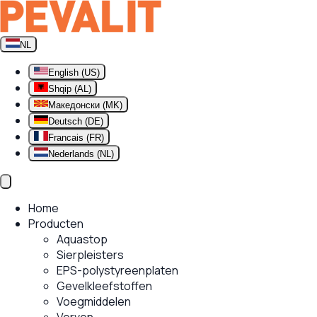
NL
English (US)
Shqip (AL)
Македонски (MK)
Deutsch (DE)
Francais (FR)
Nederlands (NL)
Home
Producten
Aquastop
Sierpleisters
EPS-polystyreenplaten
Gevelkleefstoffen
Voegmiddelen