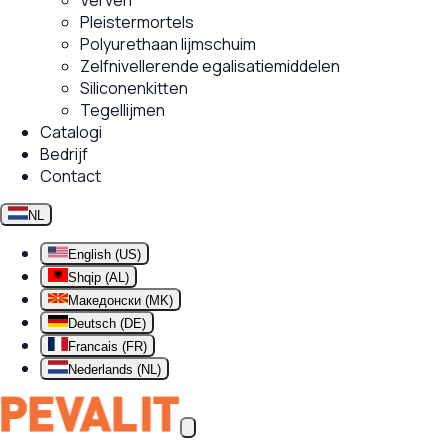
Verven
Pleistermortels
Polyurethaan lijmschuim
Zelfnivellerende egalisatiemiddelen
Siliconenkitten
Tegellijmen
Catalogi
Bedrijf
Contact
NL
English (US)
Shqip (AL)
Македонски (MK)
Deutsch (DE)
Francais (FR)
Nederlands (NL)