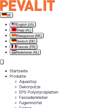
DE
English (US)
Shqip (AL)
Македонски (MK)
Deutsch (DE)
Francais (FR)
Nederlands (NL)
Startseite
Produkte
Aquastop
Dekorputze
EPS-Polystyrolplatten
Fassadenkleber
Fugenmörtel