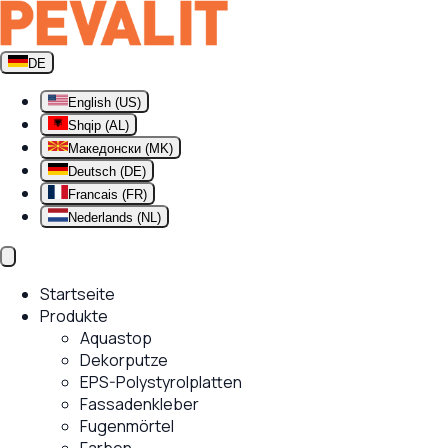
DE
English (US)
Shqip (AL)
Македонски (MK)
Deutsch (DE)
Francais (FR)
Nederlands (NL)
Startseite
Produkte
Aquastop
Dekorputze
EPS-Polystyrolplatten
Fassadenkleber
Fugenmörtel