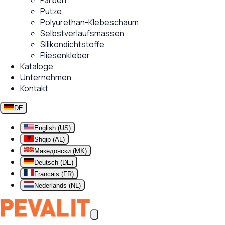
Farben
Putze
Polyurethan-Klebeschaum
Selbstverlaufsmassen
Silikondichtstoffe
Fliesenkleber
Kataloge
Unternehmen
Kontakt
DE
English (US)
Shqip (AL)
Македонски (MK)
Deutsch (DE)
Francais (FR)
Nederlands (NL)