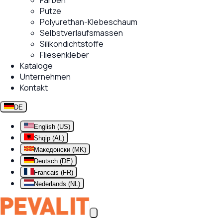
Farben
Putze
Polyurethan-Klebeschaum
Selbstverlaufsmassen
Silikondichtstoffe
Fliesenkleber
Kataloge
Unternehmen
Kontakt
DE
English (US)
Shqip (AL)
Македонски (MK)
Deutsch (DE)
Francais (FR)
Nederlands (NL)