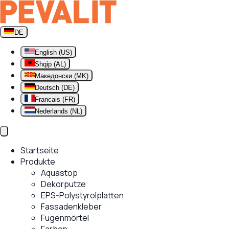
DE
English (US)
Shqip (AL)
Македонски (MK)
Deutsch (DE)
Francais (FR)
Nederlands (NL)
Startseite
Produkte
Aquastop
Dekorputze
EPS-Polystyrolplatten
Fassadenkleber
Fugenmörtel