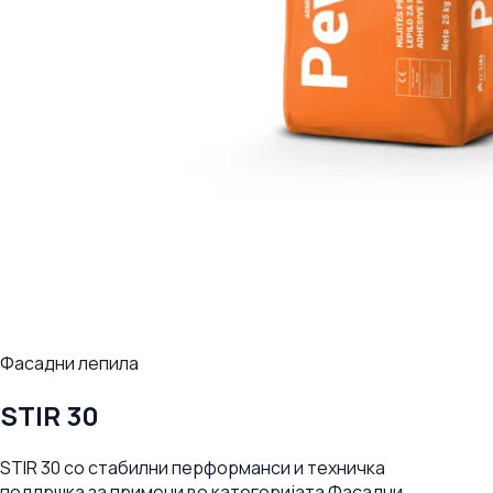
Фасадни лепила
STIR 30
STIR 30 со стабилни перформанси и техничка
поддршка за примени во категоријата Фасадни