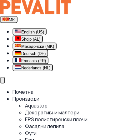
MK
English (US)
Shqip (AL)
Македонски (MK)
Deutsch (DE)
Francais (FR)
Nederlands (NL)
Почетна
Производи
Aquastop
Декоративни малтери
EPS полистиренски плочи
Фасадни лепила
Фуги