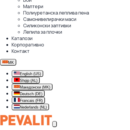
Бои
Малтери
Полиуретанска леплива пена
Самонивелирачки маси
Силиконски заптивки
Лепила за плочки
Каталози
Корпоративно
Контакт
MK
English (US)
Shqip (AL)
Македонски (MK)
Deutsch (DE)
Francais (FR)
Nederlands (NL)