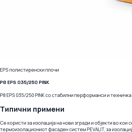
EPS полистиренски плочи
P8 EPS 035/250 PINK
P8 EPS 035/250 PINK со стабилни перформанси и техничка
Типични примени
Се користи за изолација на нови згради и објекти во ко
термоизолациониот фасаден систем PEVALIT, за изолација