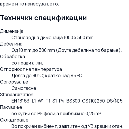
време и по нанесувањето.
Технички спецификации
Димензија
Стандардна димензија 1000 x 500 mm.
Дебелина
Од 10 mm до 300 mm (Друга дебелина по барање).
Обработка
со прави агли.
Отпорност на температура
Долга до 80ºC; кратко над 95 ºC.
Согорување
Самогасне.
Standardization
EN 13163–L1-W1-T1-S1-P4-BS300-CS(10)250-DS(N)5
Пакување
во кутии со PE фолија приближно 0,25 m³.
Складирање
Во покриен амбиент, заштитен од УВ зраци и оган.