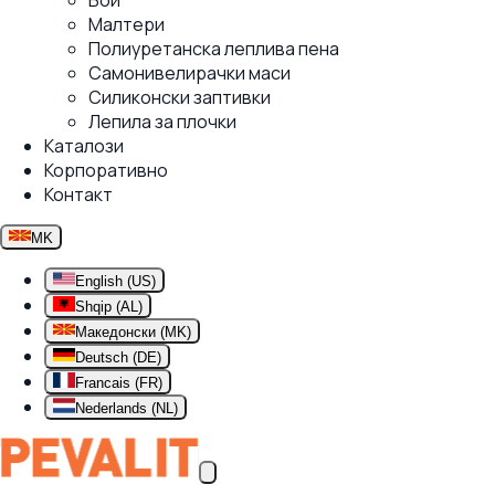
Бои
Малтери
Полиуретанска леплива пена
Самонивелирачки маси
Силиконски заптивки
Лепила за плочки
Каталози
Корпоративно
Контакт
MK
English (US)
Shqip (AL)
Македонски (MK)
Deutsch (DE)
Francais (FR)
Nederlands (NL)