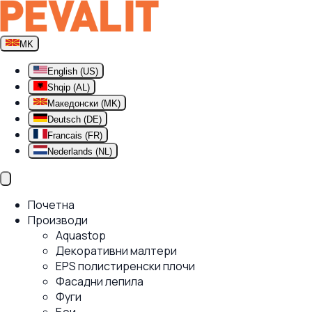
MK
English (US)
Shqip (AL)
Македонски (MK)
Deutsch (DE)
Francais (FR)
Nederlands (NL)
Почетна
Производи
Aquastop
Декоративни малтери
EPS полистиренски плочи
Фасадни лепила
Фуги