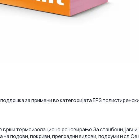
 поддршка за примени во категоријата EPS полистиренски
и се врши термоизолационо реновирање.
За станбени, јавни,
 на подови, покриви, преградни ѕидови, подруми и сл.
Се 