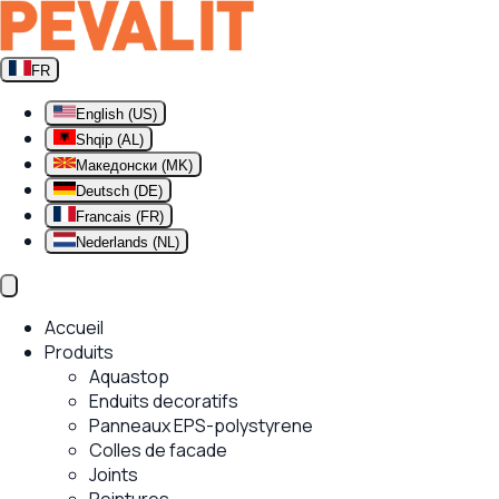
FR
English (US)
Shqip (AL)
Македонски (MK)
Deutsch (DE)
Francais (FR)
Nederlands (NL)
Accueil
Produits
Aquastop
Enduits decoratifs
Panneaux EPS-polystyrene
Colles de facade
Joints