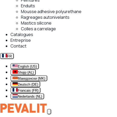
Peintures
Enduits
Mousse adhesive polyurethane
Ragreages autonivelants
Mastics silicone
Colles a carrelage
Catalogues
Entreprise
Contact
FR
English (US)
Shqip (AL)
Македонски (MK)
Deutsch (DE)
Francais (FR)
Nederlands (NL)