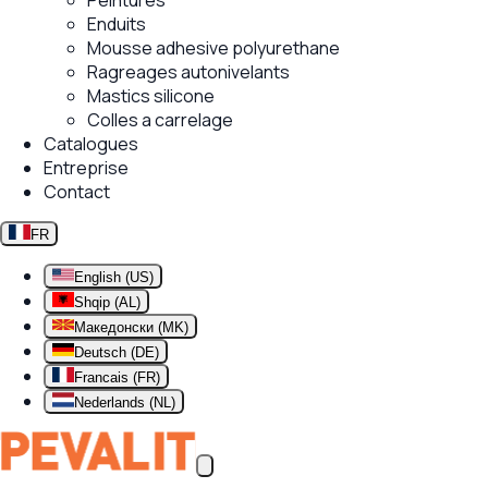
Peintures
Enduits
Mousse adhesive polyurethane
Ragreages autonivelants
Mastics silicone
Colles a carrelage
Catalogues
Entreprise
Contact
FR
English (US)
Shqip (AL)
Македонски (MK)
Deutsch (DE)
Francais (FR)
Nederlands (NL)