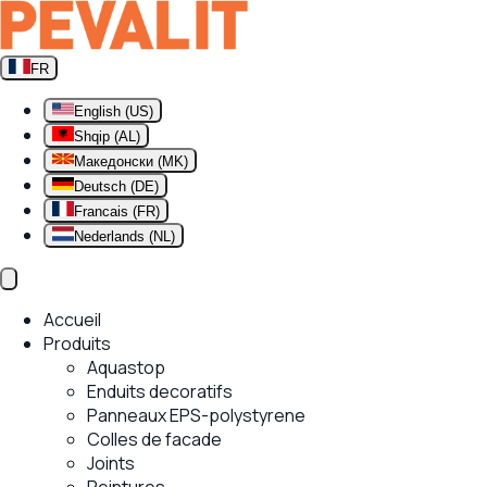
FR
English (US)
Shqip (AL)
Македонски (MK)
Deutsch (DE)
Francais (FR)
Nederlands (NL)
Accueil
Produits
Aquastop
Enduits decoratifs
Panneaux EPS-polystyrene
Colles de facade
Joints