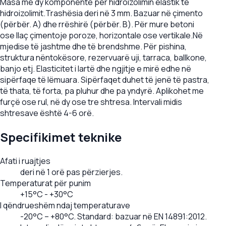
Masa me dy komponentë për hidroizolimin elastik të
hidroizolimit.
Trashësia deri në 3 mm. Bazuar në çimento
(përbër. A) dhe rrëshirë (përbër. B). Për mure betoni
ose llaç çimentoje poroze, horizontale ose vertikale.
Në
mjedise të jashtme dhe të brendshme. Për pishina,
struktura nëntokësore, rezervuarë uji, tarraca, ballkone,
banjo etj. Elasticitet i lartë dhe ngjitje e mirë edhe në
sipërfaqe të lëmuara. Sipërfaqet duhet të jenë të pastra,
të thata, të forta, pa pluhur dhe pa yndyrë. Aplikohet me
furçë ose rul, në dy ose tre shtresa. Intervali midis
shtresave është 4-6 orë.
Specifikimet teknike
Afati i ruajtjes
deri në 1 orë pas përzierjes.
Temperaturat për punim
+15°C - +30°C
I qëndrueshëm ndaj temperaturave
-20°C – +80°C. Standard: bazuar në EN 14891:2012.