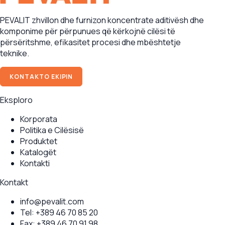
PEVALIT zhvillon dhe furnizon koncentrate aditivësh dhe
komponime për përpunues që kërkojnë cilësi të
përsëritshme, efikasitet procesi dhe mbështetje
teknike.
KONTAKTO EKIPIN
Eksploro
Korporata
Politika e Cilësisë
Produktet
Katalogët
Kontakti
Kontakt
info@pevalit.com
Tel:
+389 46 70 85 20
Fax:
+389 46 70 91 98