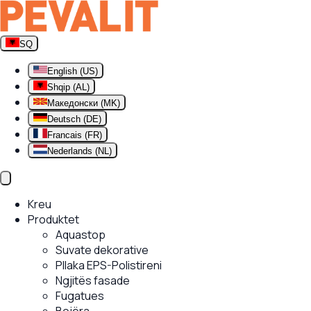
SQ
English (US)
Shqip (AL)
Македонски (MK)
Deutsch (DE)
Francais (FR)
Nederlands (NL)
Kreu
Produktet
Aquastop
Suvate dekorative
Pllaka EPS-Polistireni
Ngjitës fasade
Fugatues