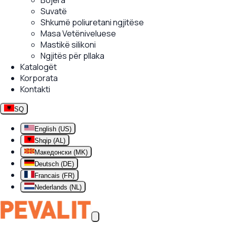
Bojëra
Suvatë
Shkumë poliuretani ngjitëse
Masa Vetëniveluese
Mastikë silikoni
Ngjitës për pllaka
Katalogët
Korporata
Kontakti
SQ
English (US)
Shqip (AL)
Македонски (MK)
Deutsch (DE)
Francais (FR)
Nederlands (NL)